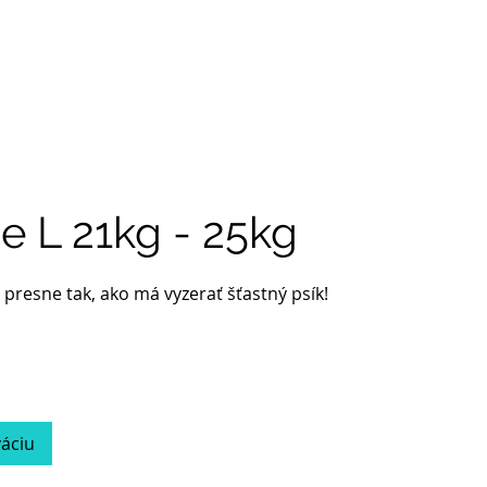
DOMOV
SLUŽBY
KONTAKT
ie L 21kg - 25kg
 presne tak, ako má vyzerať šťastný psík!
váciu